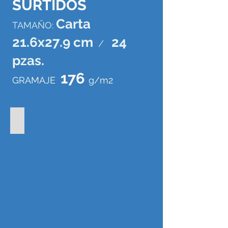
SURTIDOS
Carta
TAMAÑO:
21.6x27.9 cm
24
/
pzas.
176
GRAMAJE
g/m2
BLOCK ARTE NEGRO
código
paquete:
7506231562308