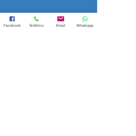
Facebook
Teléfono
Email
Whatsapp
OPALINA LINO
CARTULINA
TAMAÑO DISPONIBLE: CARTA
/
GRAMAJE 2
25 GRS
Blanco Carta
Marfil Carta
CLAVE:7506231546582
CLAVE:7506231546599
Tamaño
Tamaño
Carta
Carta
225grs
225grs
100pzs.
100pzs.