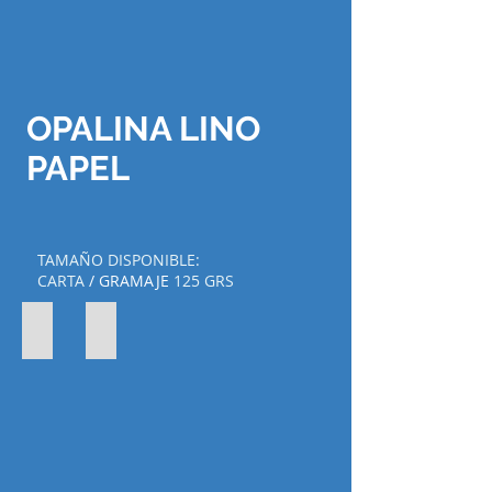
OPALINA LINO
PAPEL
TAMAÑO DISPONIBLE:
CARTA
/
GRAMAJE
125 GRS
Blanco Carta
Marfil Carta
CLAVE:
CLAVE:
7506231546605
7506231546612
Tamaño
Tamaño
Carta
Carta
125grs
125grs
100pzs.
100pzs.