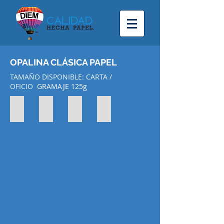
OPALINA CLÁSICA PAPEL
TAMAÑO DISPONIBLE: CARTA /
OFICIO
GRAMAJE 125g
BLANCA CARTA
MARFIL CARTA
BLANCA OFICIO
MARFIL OFICIO
CLAVE:
CLAVE:
CLAVE:
CLAVE:
7506231505114
7506231505152
7506231505121
7506231505169
Tamaño
Tamaño
Tamaño
Tamaño
Carta
Carta
Oficio
Oficio
125
125
125
125
grs.
grs.
grs.
grs.
100pzs.
100pzs.
100pzs.
100pzs.